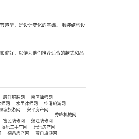
节造型，是设计变化的基础。 服装结构设
求和偏好，以便为他们推荐适合的款式和品
廉江服装网
南区律师网
律师网
水里律师网
空港旅游网
|
理塘旅游网
安平房产网
秀峰机械网
富民装修网
蒲江装修网
博乐二手车网
康乐房产网
网
德昌房产网
蒙自旅游网