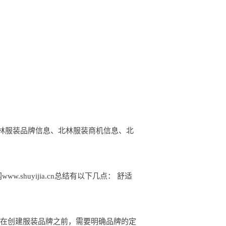
、北林服装品牌信息、北林服装商机信息、北
huyijia.cn总结有以下几点： 舒适
众： 在创建服装品牌之前，需要明确品牌的定