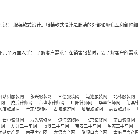
知识： 服装款式设计。服装款式设计是服装的外部轮廓造型和部件细
下几个方面入手： 了解客户需求：在销售服装时，要了解客户的需
.
日喀则服装网
永兴服装网
甘德服装网
渑池服装网
北林服装网
师网
成武律师网
六盘水律师网
广阳律师网
华容律师网
朗县
关庙旅游网
牟定旅游网
古城旅游网
岫岩旅游网
高台旅游网
晋中装修网
寿光装修网
琼海装修网
北京装修网
茶山装修网
车网
友好二手车网
博湖二手车网
宝安二手车网
昭苏二手车网
美姑房产网
南平房产网
大悟房产网
旅顺口房产网
太麻里房产