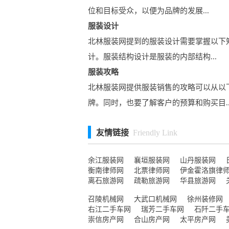
位和目标受众，以便为品牌的发展...
服装设计
北林服装网提到的服装设计需要掌握以下
计。服装结构设计是服装的内部结构...
服装攻略
北林服装网提供服装销售的攻略可以从以
牌。同时，也要了解客户的预算和购买目..
友情链接
Friendly Link
余江服装网
襄垣服装网
山丹服装网
衡南律师网
北票律师网
伊金霍洛旗律
离石旅游网
疏勒旅游网
华县旅游网
召陵机械网
大武口机械网
徐州装修网
右江二手车网
瑞芳二手车网
石阡二手
崇信房产网
合山房产网
太平房产网